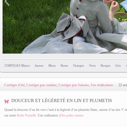
CORTEGES Blancs
Jaunes
Bleus
Roses
Oranges
Verts
Rouges
Gris
Cortèges d'été
,
Cortèges par couleur
,
Cortèges par Saisons
,
Vos réalisations
|
22 oct
DOUCEUR ET LÉGÈRETÉ EN LIN ET PLUMETIS
Quand la douceur d’un lin vert s’unit à la légèreté d’un plumetis blanc, autour d’un dos V e
sur notre
Robe Prunelle
. Une réalisation
@les.petits.carmes