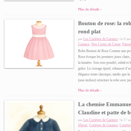
Plus de détails ›
Bouton de rose: la robe
rond plat
0
Les Cortèges de Garance
par
/ le 9 ja
Garance
Nos Coups de Coeur
Patro
,
,
Robe Bouton de Rose Comme une prom
Rose évoque les premiers jours clairs
la lumière. Son rose poudré, subtil et 
grâce. Le corsage épuré, rehaussé d’un
élégance toute classique, tandis que la 
(non incluse) structure la robe avec ju
Plus de détails ›
La chemise Emmanuel:
Claudine et patte de 
Les Cortèges de Garance
par
/ le 17 n
d'hiver
Cortèges de Garance
Cortège
,
,