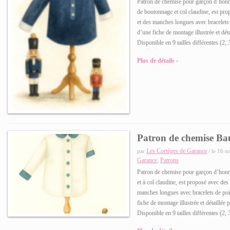
Patron de chemise pour garçon d’hon
de boutonnage et col claudine, est pr
et des manches longues avec bracelets
d’une fiche de montage illustrée et dé
Disponible en 9 tailles différentes (2, 
Plus de détails ›
Patron de chemise B
Les Cortèges de Garance
par
/ le 16 n
Garance
Patrons
,
Patron de chemise pour garçon d’hon
et à col claudine, est proposé avec des
manches longues avec bracelets de po
fiche de montage illustrée et détaillé
Disponible en 9 tailles différentes (2, 