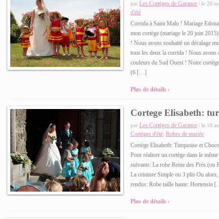
Les Cortèges de Garance
par
/ le 20 n
d'été
Corrida à Saint Malo ! Mariage Edouar
mon cortège (mariage le 20 juin 2015)
! Nous avons souhaité un décalage mo
tous les deux la corrida ! Nous avons
couleurs du Sud Ouest ! Notre cortèg
(6 […]
Plus de détails ›
Cortege Elisabeth: tu
Les Cortèges de Garance
par
/ le 10 a
Cortèges d'été
Robes de mariée
,
Cortège Elisabeth: Turquoise et Choc
Pour réaliser un cortège dans le même 
suivants: La robe Reine des Prés (ou
La ceinture Simple ou 3 plis Ou alors, 
rendus: Robe taille haute: Hortensia 
Plus de détails ›