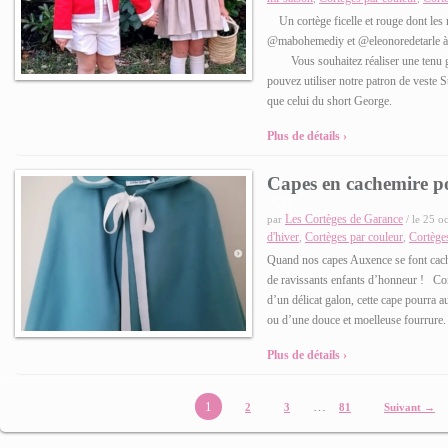
Un cortège ficelle et rouge dont les r
@mabohemediy et @eleonoredetarle à p
Vous souhaitez réaliser une tenu ga
pouvez utiliser notre patron de veste S
que celui du short George.
Plus de détails ›
Capes en cachemire po
0
Les Cortèges de Garance
par
/ le 25 o
d'hiver
Cortèges par couleur
Cortège
,
,
Quand nos capes Auxence se font cache
de ravissants enfants d’honneur ! Com
d’un délicat galon, cette cape pourra a
ou d’une douce et moelleuse fourrure
Plus de détails ›
1
…
2
3
81
Suivant →