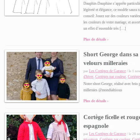
Dauphin-Dauphine s’apprête particuliè
légèreté et élégance, ce modèle saura r
conseil: Jouez sur des couleurs variées
les couleurs de votre mariage, et assor
un effet d’ensemble très […]
Plus de détails ›
Short George dans sa 
velours milleraies
0
Les Cortèges de Garance
par
/ le 1 no
d'hiver
Cortèges par couleur
Cortège
,
,
Notre short George, réalisé avec brio
milleraies @mondialtissus
Plus de détails ›
Cortège ficelle et roug
espagnole
0
Les Cortèges de Garance
par
/ le 28 o
mi-saison
Cortèges par couleur
Cortè
,
,