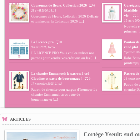
CORTÈGES DE MI-SAISON
Couronnes de fleurs, Collection 2026
Cortèges p
0
Mathilde …
23 avril 2026, 16:18
vie !
1
Couronnes de Fleurs, Collection 2026 Délicate
12 mars 202
et lumineuse, la Collection 2026 [...]
Nouvelle r
princiers 
La Licence pro
Bouton de 
0
rond plat
9 mars 2026, 16:56
9 janvier 20
LA LICENCE PRO Vous voulez utiliser nos
patrons pour vendre vos créations ou les [...]
Robe Bout
printemps,
La chemise Emmanuel: le patron à col
Patron de
Claudine et patte de boutonnage !
0
16 novembre
17 novembre 2025, 11:43
Patron de 
Patron de chemise pour garçon d’honneur La
chemise Ba
chemise Emmanuel, avec patte de
boutonnage et [...]
ARTICLES
Cortège Yseult: sud-ou