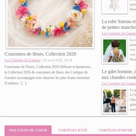
patr
Kate
La robe Sureau et
de petites manche
Les Cortèges de Garanc
La r
plu
vos 
Couronnes de fleurs, Collection 2026
vos 
0
Sure
Les Cortèges de Garance
/ 23 avril 2026, 16:18
Couronnes de Fleurs, Collection 2026 Délicate et lumineuse,
Le gilet homme, d
la Collection 2026 de couronnes de fleurs des Cortèges de
aux chaudes coule
Garance accompagne avec douceur les plus beaux moments
d’enfance : [...]
Les Cortèges de Garanc
Le 
à l’
Gil
gile
mari
NOS COUPS DE COEUR
CORTÈGES D'ÉTÉ
CORTÈGES D'HIVER