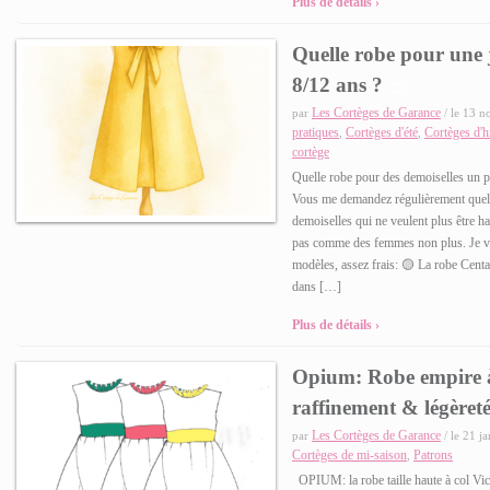
Plus de détails ›
Quelle robe pour une 
8/12 ans ?
0
Les Cortèges de Garance
par
/ le 13 n
pratiques
Cortèges d'été
Cortèges d'h
,
,
cortège
Quelle robe pour des demoiselles un p
Vous me demandez régulièrement quel 
demoiselles qui ne veulent plus être ha
pas comme des femmes non plus. Je 
modèles, assez frais: 🟡 La robe Cent
dans […]
Plus de détails ›
Opium: Robe empire à
raffinement & légèret
Les Cortèges de Garance
par
/ le 21 j
Cortèges de mi-saison
Patrons
,
OPIUM: la robe taille haute à col Vi