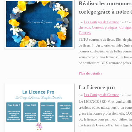
Réalisez les couronnes
cortège grâce à notre 
0
Les Cortèges de Garance
par
/ le 12 m
cheveux
Conseils pratiques
Cortèges
,
,
Tutoriels
TUTO couronne de fleurs Rien de plus
de fleurs ! Un tutoriel en vidéo Suive
pourrez confectionner de belles couro
vous-même ou vos témoins: Où trouve
de nombreuses BOX couronne prêtes à 
Plus de détails ›
La Licence pro
0
Les Cortèges de Garance
par
/ le 9 ma
LA LICENCE PRO Vous voulez utilise
créations ou les utiliser lors d’un cou
grâce à la licence professionnelle. C
50, la licence vous permet d’utiliser
Cortèges de Garance© en toute légalité
[…]