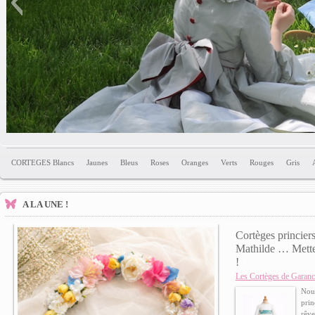
CORTEGES Blancs
Jaunes
Bleus
Roses
Oranges
Verts
Rouges
Gris
Patron 
A LA UNE !
Cortèges princier
Mathilde … Mettez
!
1
Les Cortèges de Garanc
Nouv
prin
rêve