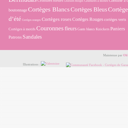
Ceintures bleues
Chemise à 
Ceintures à motifs
Ceintures Rouges
Cortèges Blancs
Cortège
Cortèges Bleus
boutonnage
d’été
Cortèges roses
Cortèges Rouges
cortèges verts
Cortèges oranges
Couronnes
fleurs
Paniers
Cortèges à motifs
Knickers
Gants blancs
Sandales
Patrons
Maintenue par
Oh
Illustrations :