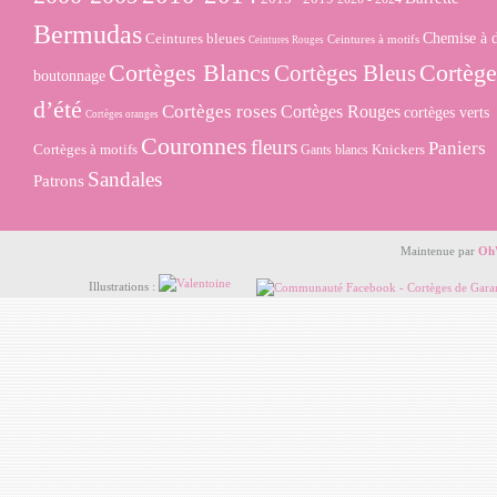
Bermudas
Ceintures bleues
Chemise à 
Ceintures à motifs
Ceintures Rouges
Cortèges Blancs
Cortège
Cortèges Bleus
boutonnage
d’été
Cortèges roses
Cortèges Rouges
cortèges verts
Cortèges oranges
Couronnes
fleurs
Paniers
Cortèges à motifs
Knickers
Gants blancs
Sandales
Patrons
Maintenue par
Oh
Illustrations :