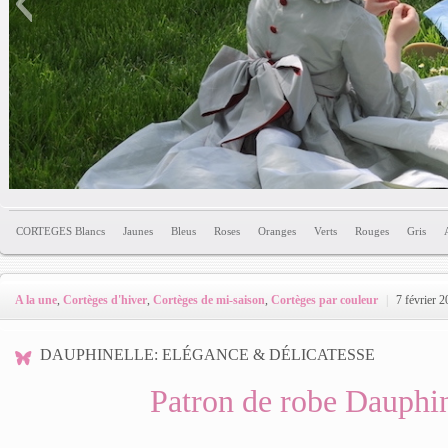
Pa
CORTEGES Blancs
Jaunes
Bleus
Roses
Oranges
Verts
Rouges
Gris
Patron à la 
A la une
,
Cortèges d'hiver
,
Cortèges de mi-saison
,
Cortèges par couleur
|
7 février 2
DAUPHINELLE: ELÉGANCE & DÉLICATESSE
Patron de robe Dauphin