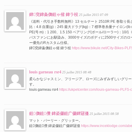
銉兗銉夈儛銈ゃ偗 鍏ラ杸
25 juillet 2015 07:09
《送料・代引き手数料無料》13 セルテート 2510R PE 巻取り長さ
比：4.8 自重(g)：245 最大ドラグ(kg)：7 標準巻糸量ナイロン(lb 
PE(号 m)：1 200、1.5 150 ベアリング(ボール/ローラー)：1
バスファンにお馴染み、3000サイズのボディに2500サイズの
ー優先のRカスタム仕様。
銉兗銉夈儛銈ゃ偗 鍏ラ杸
https://www.bikule.net/City-Bikes-PLF
louis garneau rsr4
25 juillet 2015 08:48
柔らかなジャスミン、フリージア、ローズにみずみずしいグリー
す。
louis garneau rsr4
https://ukpetcenter.com/louis-garneau-PLFS-
銈儛銈儹 銉栥儸銈广儸銉冦儓
25 juillet 2015 08:58
マット・パーリー・グリッター。
銈儛銈儹 銉栥儸銈广儸銉冦儓
https://www.inceklodge.com/ab