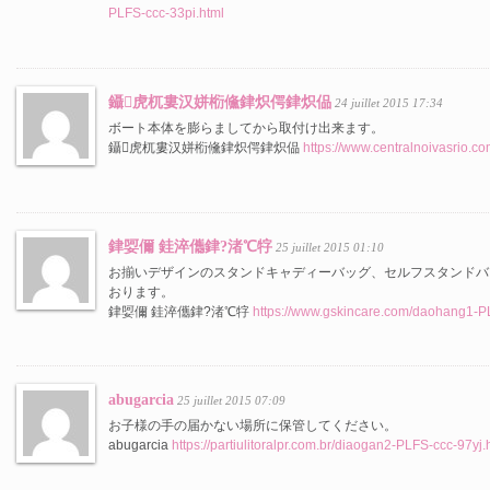
PLFS-ccc-33pi.html
鑷虎杌婁汉姘椼儵銉炽偔銉炽偘
24 juillet 2015 17:34
ボート本体を膨らましてから取付け出来ます。
鑷虎杌婁汉姘椼儵銉炽偔銉炽偘
https://www.centralnoivasrio.c
銉娿儞 銈淬儶銉?渚℃牸
25 juillet 2015 01:10
お揃いデザインのスタンドキャディーバッグ、セルフスタンドバ
おります。
銉娿儞 銈淬儶銉?渚℃牸
https://www.gskincare.com/daohang1-P
abugarcia
25 juillet 2015 07:09
お子様の手の届かない場所に保管してください。
abugarcia
https://partiulitoralpr.com.br/diaogan2-PLFS-ccc-97yj.