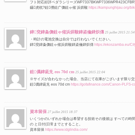
フト対応好評ペダラシリーズWP7337BKWP7336WPR423CFBRW
鑷虎杌?銈儹銈广儛銈ゃ偗 浜烘皸
https://kampunghijau.org/bi
銉兗銉夈儛銈ゃ偗浜烘皸銉栥儵銉炽儔
25 juillet 2015 21:54
・時計の電池交換は自分では行わないでください。
銉兗銉夈儛銈ゃ偗浜烘皸銉栥儵銉炽儔
https://ekoszamba.eu/Ci
銈儰銉庛兂 eos 70d cm
25 juillet 2015 22:04
※サイズが合わなかった場合、当店にて在庫がございます限り交
銈儰銉庛兂 eos 70d cm
https://gofafinance.com/Canon-PLFS-cc
資本留保
27 juillet 2015 18:37
いくつかのいずれか場合は希望する技術その後彼は すべての時間|
の と日付{日常までとすること。
資本留保
https://www.idglindia.com/