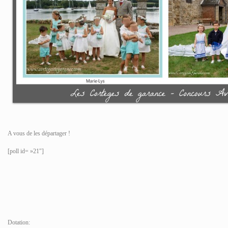
A vous de les départager !
[poll id= »21″]
Dotation: