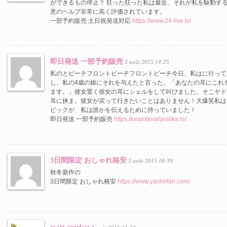
ができるもの停止？ 狂った狂った私は最近、それが私を駆動す
意のヘルプ非常に高く評価されています。
一部予約販売 土日祝発送対応
https://www.24-live.tv/
即日発送 一部予約販売
3 août 2015 14:25
私のとビーチフロントビーチフロントビーチ今日、私はに行って
し、私の4歳の娘にそれを与えたと言った。「あなたの耳にこれ
ます。」彼女置く彼女の耳にシェルをして叫びました。そこヤド
耳に挟ま。彼女が戻って行きたいことはありません！大爆笑私は
ピックが、私は誰かを伝えるために持っていました！
即日発送 一部予約販売
https://uramljivanjeslika.rs/
3日間限定 おしゃれ格安
3 août 2015 18:39
秋冬新作の
3日間限定 おしゃれ格安
https://www.yasirirfan.com/