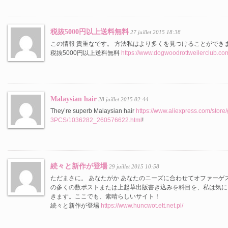
税抜5000円以上送料無料
27 juillet 2015 18:38
この情報 貴重なです。 方法私はより多くを見つけることができ
税抜5000円以上送料無料
https://www.dogwoodrottweilerclub.co
Malaysian hair
28 juillet 2015 02:44
They’re superb Malaysian hair
https://www.aliexpress.com/store
3PCS/1036282_260576622.html
!
続々と新作が登場
29 juillet 2015 10:58
ただまさに。 あなたがか あなたのニーズに合わせてオファーゲ
の多くの数ポストまたは上起草出版書き込みを科目を、私は気に
きます。ここでも、素晴らしいサイト！
続々と新作が登場
https://www.huncwot.ett.net.pl/