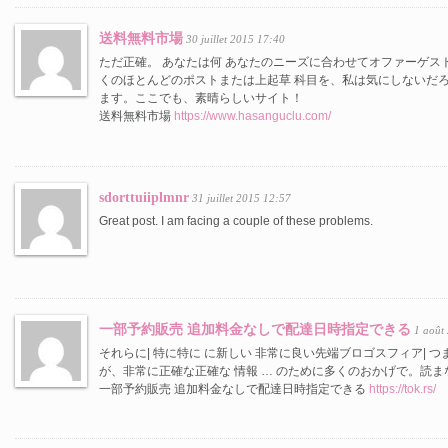
送料無料市場
30 juillet 2015 17:40
ただ正確。 あなたは何 あなたのニーズに合わせてオファーゲス
くのほとんどのポストまたは上起草 科目を、私は気にしないだ
ます。ここでも、素晴らしいサイト！
送料無料市場
https://www.hasanguclu.com/
sdorttuiiplmnr
31 juillet 2015 12:57
Great post. I am facing a couple of these problems.
一部予約販売 追加料金なしで配達日時指定できる
1 août
それらに| 特に特に に新しい 非常に良い先端ブロゴスフィア| 
が、非常に正確な正確な 情報 … のために多くのおかげで。読
一部予約販売 追加料金なしで配達日時指定できる
https://tok.rs/