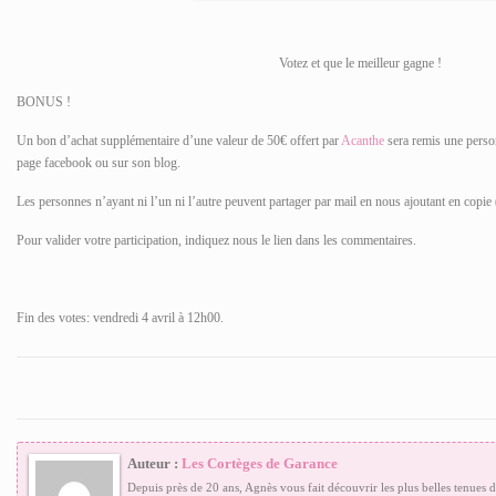
Votez et que le meilleur gagne !
BONUS !
Un bon d’achat supplémentaire d’une valeur de 50€ offert par
Acanthe
sera remis une perso
page facebook ou sur son blog.
Les personnes n’ayant ni l’un ni l’autre peuvent partager par mail en nous ajoutant en copi
Pour valider votre participation, indiquez nous le lien dans les commentaires.
Fin des votes: vendredi 4 avril à 12h00.
Auteur :
Les Cortèges de Garance
Depuis près de 20 ans, Agnès vous fait découvrir les plus belles tenues 