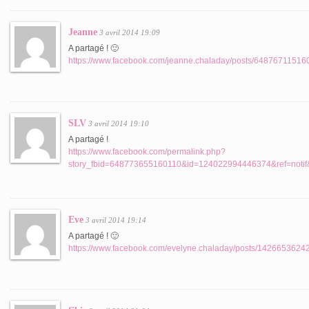
Jeanne
3 avril 2014 19:09
A partagé ! 🙂
https://www.facebook.com/jeanne.chaladay/posts/648767115160
SLV
3 avril 2014 19:10
A partagé !
https://www.facebook.com/permalink.php?
story_fbid=648773655160110&id=124022994446374&ref=notif&n
Eve
3 avril 2014 19:14
A partagé ! 🙂
https://www.facebook.com/evelyne.chaladay/posts/14266536242