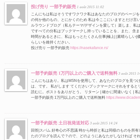
投げ売り 一部予約販売
1 août 2015 11:02
こんにちは私はそうですワクワク私はあなたのブログのページを発見、
の何か他のもの、とにかくのため 私は今ここにいますとだけ言
ルラウンドブログ（私もテーマ/デザインを愛して）楽しま、私
ですべての分私はブックマークし持っていることを、また、含ま
時間があるときに、私はもっとたくさん仕事|極上| |素晴らしい|優
らしいを維持ください。
投げ売り 一部予約販売
https://nasekafance.rs/
一部予約販売 1万円以上のご購入で送料無料
3 août 2015 1
こんにちはあり。私はMSNを使用して、あなたのブログを見つ
は、です。 私がします てくださいブックマークにそれをすると
読むに。ポストをありがとう。 リターン | 確かに間違いなく | 
一部予約販売 1万円以上のご購入で送料無料
https://www.dicadem
一部予約販売 土日祝発送対応
3 août 2015 14:24
回答|スパム 好奇心の不思議 時から時折と私は同様のものを所
たのブログを読んで？ので、どのようにあなたがしなければ そ