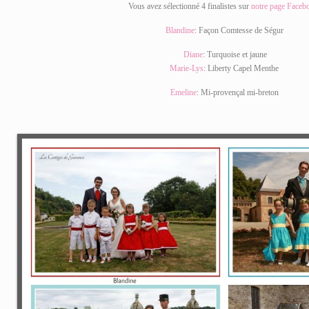
Vous avez sélectionné 4 finalistes sur
notre page Faceb
Blandine
: Façon Comtesse de Ségur
Diane
: Turquoise et jaune
Marie-Lys
: Liberty Capel Menthe
Emeline
: Mi-provençal mi-breton