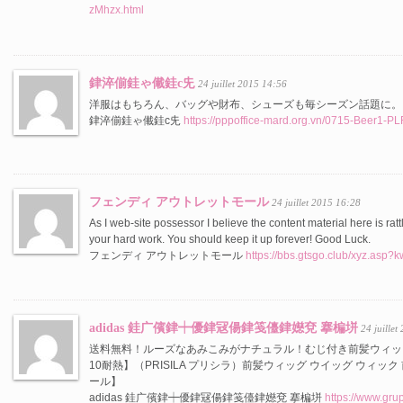
zMhzx.html
銉淬偂銈ゃ儎銈с兂
24 juillet 2015 14:56
洋服はもちろん、バッグや財布、シューズも毎シーズン話題に。
銉淬偂銈ゃ儎銈с兂
https://pppoffice-mard.org.vn/0715-Beer1-PL
フェンディ アウトレットモール
24 juillet 2015 16:28
As I web-site possessor I believe the content material here is rattl
your hard work. You should keep it up forever! Good Luck.
フェンディ アウトレットモール
https://bbs.gtsgo.club/xyz.asp?
adidas 銈广儐銉┿優銉冦偒銉笺儓銉嬨兗 搴楄垪
24 juille
送料無料！ルーズなあみこみがナチュラル！むじ付き前髪ウィッグ
10耐熱】（PRISILA プリシラ）前髪ウィッグ ウイッグ ウィッ
ール】
adidas 銈广儐銉┿優銉冦偒銉笺儓銉嬨兗 搴楄垪
https://www.gru