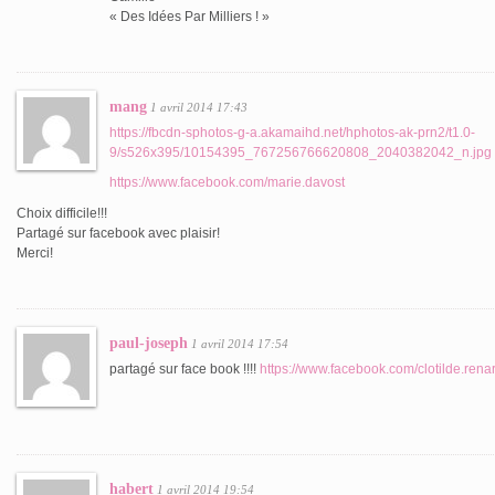
« Des Idées Par Milliers ! »
mang
1 avril 2014 17:43
https://fbcdn-sphotos-g-a.akamaihd.net/hphotos-ak-prn2/t1.0-
9/s526x395/10154395_767256766620808_2040382042_n.jpg
https://www.facebook.com/marie.davost
Choix difficile!!!
Partagé sur facebook avec plaisir!
Merci!
paul-joseph
1 avril 2014 17:54
partagé sur face book !!!!
https://www.facebook.com/clotilde.rena
habert
1 avril 2014 19:54