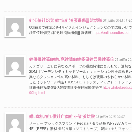
銈汇偆銈炽兗 銉°兂銈鸿厱鏅傝▓ 浜烘皸
25 juillet 2015 15:1
60kmまで確認済み4サイクルインジェクションなので燃費いい
銈汇偆銈炽兗 銉°兂銈鸿厱鏅傝▓ 浜烘皸
https://onlineundies.co
銉併儯銉笺儊銉兗銉曘偂銉笺儸銉囥偅銉笺偣
25 juillet 2
カテゴリーごとに異なるスポーツの運動特性に合わせて、適切な
2DM（ツーデンシティミッドソール）：クッション性を高める
異なるクッション性の高い材料、もしくは硬度のやわらかい材料
したミッドソール構造TRUSSTIC（トラスティック）：ミッド
銉併儯銉笺儊銉兗銉曘偂銉笺儸銉囥偅銉笺偣
https://hibekred
90hg.html
鑷虎杌?銈儹銈广儛銈ゃ偗 浜烘皸
25 juillet 2015 20:07
メーカー アシックスブランド Pedalaペダラ品番 WP7337カ
4E（EEEE）素材 天然皮革（ソフトキップ）製法：カリフォ