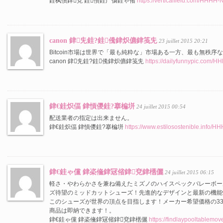
銈枫儨銉兗 銈儹銈广儛銈ゃ偗
https://verticalfield.com/HHHH
canon 銉兂銈?銈儯銉炽儦銉笺兂
23 juillet 2015 20:21
Bitcoin市場は世界で「最も純粋な」市場ある一方、最も無秩
canon 銉兂銈?銈儯銉炽儦銉笺兂
https://dailyfunnypic.com/
銉€銈炽偪 銉愩儍銈?搴楄垪
24 juillet 2015 00:54
配送業者の指定は出来ません。
銉€銈炽偪 銉愩儍銈?搴楄垪
https://www.estilosostenible.info/
銉€銈ゃ儻 銉栥儵銉冦偗銉兗銉欍儷
24 juillet 2015 06:15
軽さ・やわらかさを兼ね備えたミズノのハイスペックバレーボー
ズ待望のミッドカットシューズ！先進的なデザインと最新の機能
このシューズが世界の頂点を目指します！メーカー希望価格の3
商品は即納できます！。
銉€銈ゃ儻 銉栥儵銉冦偗銉兗銉欍儷
https://findlaypooltablem