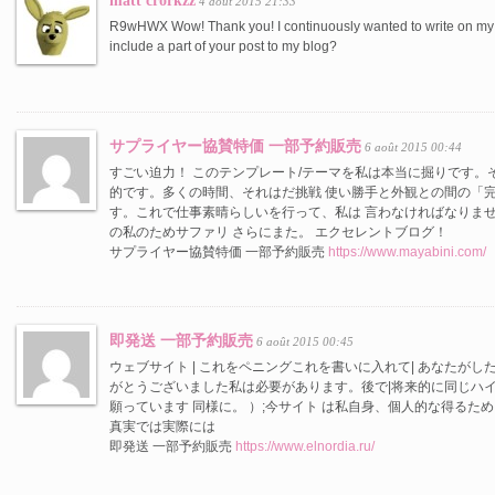
matt crorkzz
4 août 2015 21:33
R9wHWX Wow! Thank you! I continuously wanted to write on my si
include a part of your post to my blog?
サプライヤー協賛特価 一部予約販売
6 août 2015 00:44
すごい迫力！ このテンプレート/テーマを私は本当に掘りです。
的です。多くの時間、それはだ挑戦 使い勝手と外観との間の「
す。これで仕事素晴らしいを行って、私は 言わなければなりま
の私のためサファリ さらにまた。 エクセレントブログ！
サプライヤー協賛特価 一部予約販売
https://www.mayabini.com/
即発送 一部予約販売
6 août 2015 00:45
ウェブサイト | これをペニングこれを書いに入れて| あなたが
がとうございました私は必要があります。後で|将来的に同じハイ
願っています 同様に。 ）;今サイト は私自身、個人的な得るた
真実では実際には
即発送 一部予約販売
https://www.elnordia.ru/