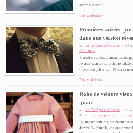
patron à la carte !
Plus de détails ›
Premières soirées, pre
dans une version réver
Les Cortèges de Garance
par
/ le 19 o
réalisations
Premières soirées, premiers nœuds pa
réversible, en toile d’indienne, initi
@sophielastyliste_tdr. Patron de 
Plus de détails ›
Robe de velours vieux
quart
0
Les Cortèges de Garance
par
/ le 16 o
d'hiver
Cortèges par couleur
Cortège
,
,
@lubalice.couture a facilement réalisé
de robe Dauphinelle, en transformant l