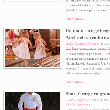
de Verticalité, donner du sens à vos te
La robe Ciboulette: Notre Fée de l
@lubalice.couture à partir du patron C
Plus de détails ›
Un doux cortège beige 
Airelle et sa ceinture 
Les Cortèges de Garance
par
/ le 22 s
d'été
Cortèges par couleur
Patrons
V
,
,
,
Un doux cortège beige et blanc « 👰J
m’annonce en septembre dernier son ma
rôle privilégié de témoigner le Jour J
loufoque n°1 : sans avoir jamais cousu
réaliser le tant attendu cortège […]
Plus de détails ›
Short George en gran
Les Cortèges de Garance
par
/ le 19 s
d'été
Vos réalisations
,