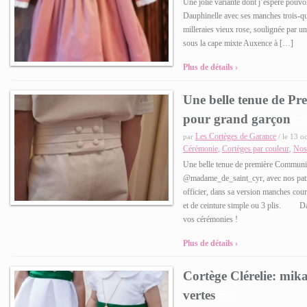
Une jolie variante dont j’espère pouvo
Dauphinelle avec ses manches trois-qua
milleraies vieux rose, soulignée par un
sous la cape mixte Auxence à […]
Plus de détails ›
Une belle tenue de 
pour grand garçon
Les Cortèges de Garance
par
/ le 13 o
Cérémonie
Cortèges par couleur
Nos
,
,
Une belle tenue de première Communio
@madame_de_saint_cyr, avec nos patr
officier, dans sa version manches cour
et de ceinture simple ou 3 plis. D
vos cérémonies !
Plus de détails ›
Cortège Clérelie: mika
vertes
0