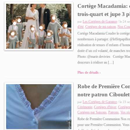
Cortège Macadamia: c
trois-quart et jupe 3 p
Les Cortèges de Garance
par
/ le 24 s
d'été
Cortèges de mi-saison
Nos Cou
,
,
Cortège Macadamia Coudre le cortège d
nombreuses à partager. @leffetpapill
réalisation de tenues d’enfants d’honn
dotée d’un col volanté, de manches tro
Photo: @marie.devivies Cortège Mac
douceurs à réaliser au […]
Plus de détails ›
Robe de Première Co
notre patron Ciboulet
Les Cortèges de Garance
par
/ le 23 s
Cérémonie
Cortèges d'hiver
Cortèges
,
,
Cortèges par Saisons
Patrons
Vos réa
,
,
Robe de Première Communion Nos robe
pour une Première Communion. Vous 